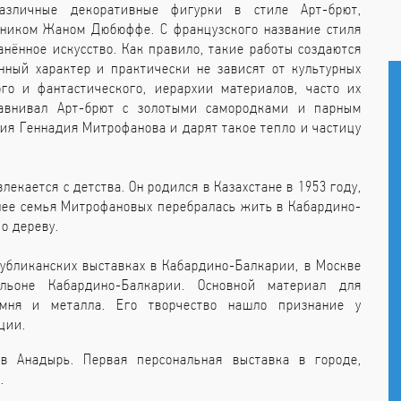
азличные декоративные фигурки в стиле Арт-брют,
жником Жаном Дюбюффе. С французского название стиля
анённое искусство. Как правило, такие работы создаются
нный характер и практически не зависят от культурных
го и фантастического, иерархии материалов, часто их
авнивал Арт-брют с золотыми самородками и парным
ия Геннадия Митрофанова и дарят такое тепло и частицу
кается с детства. Он родился в Казахстане в 1953 году,
днее семья Митрофановых перебралась жить в Кабардино-
о дереву.
убликанских выставках в Кабардино-Балкарии, в Москве
ьоне Кабардино-Балкарии. Основной материал для
мня и металла. Его творчество нашло признание у
ции.
в Анадырь. Первая персональная выставка в городе,
.