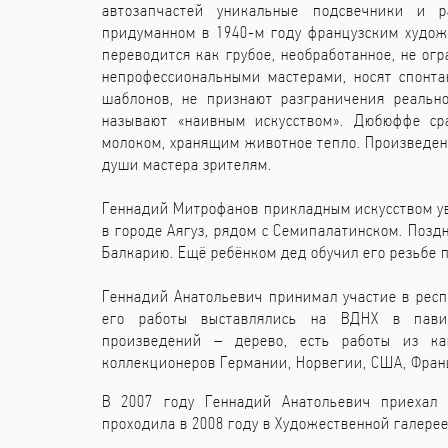
автозапчастей уникальные подсвечники и р
придуманном в 1940-м году французским худо
переводится как грубое, необработанное, не огр
непрофессиональными мастерами, носят спонта
шаблонов, не признают разграничения реально
называют «наивным искусством». Дюбюффе ср
молоком, хранящим животное тепло. Произведен
души мастера зрителям.
Геннадий Митрофанов прикладным искусством увле
в городе Аягуз, рядом с Семипалатинском. Поз
Балкарию. Ещё ребёнком дед обучил его резьбе п
Геннадий Анатольевич принимал участие в респ
его работы выставлялись на ВДНХ в павил
произведений – дерево, есть работы из ка
коллекционеров Германии, Норвегии, США, Фран
В 2007 году Геннадий Анатольевич приехал 
проходила в 2008 году в Художественной галерее