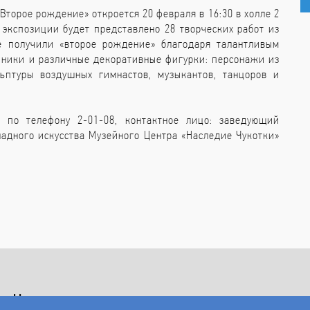
торое рождение» откроется 20 февраля в 16:30 в холле 2
 экспозиции будет представлено 28 творческих работ из
ое получили «второе рождение» благодаря талантливым
чники и различные декоративные фигурки: персонажи из
льптуры воздушных гимнастов, музыкантов, танцоров и
по телефону 2-01-08, контактное лицо: заведующий
адного искусства Музейного Центра «Наследие Чукотки»
е Чукотки»