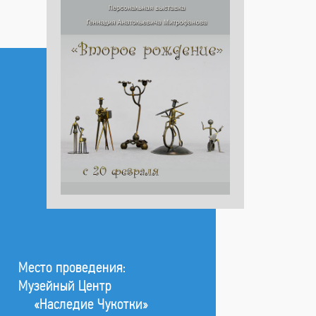
Место проведения:
Музейный Центр
«Наследие Чукотки»